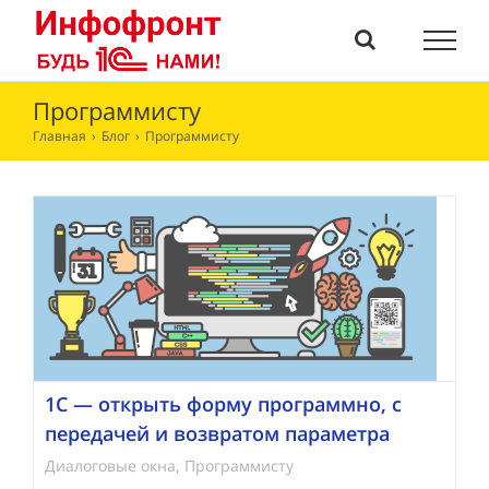
Skip
to
content
Программисту
Главная
›
Блог
›
Программисту
1С — открыть форму программно, с
передачей и возвратом параметра
Диалоговые окна
,
Программисту