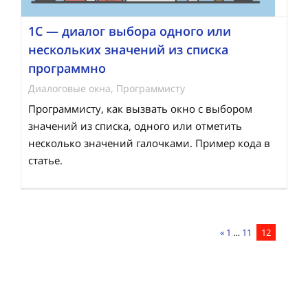
1С — диалог выбора одного или
нескольких значений из списка
программно
Диалоговые окна
,
Программисту
Программисту, как вызвать окно с выбором
значений из списка, одного или отметить
несколько значений галочками. Пример кода в
статье.
«
1
…
11
12
Нав
по
зап