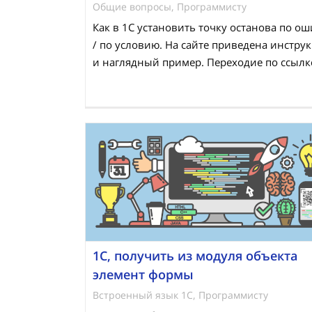
Общие вопросы
,
Программисту
Как в 1С установить точку останова по о
/ по условию. На сайте приведена инстру
и наглядный пример. Переходие по ссылк
1С, получить из модуля объекта
элемент формы
Встроенный язык 1С
,
Программисту