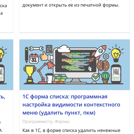
документ и открыть ее из печатной формы.
ска
на
ь,
1С форма списка: программная
настройка видимости контекстного
меню (удалить пункт, пкм)
Программисту
,
Формы
е
,
Как в 1С, в форме списка удалить ненежные