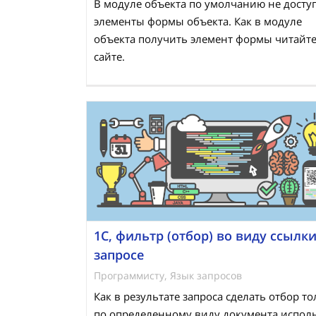
В модуле объекта по умолчанию не дост
элементы формы объекта. Как в модуле
объекта получить элемент формы читайте
сайте.
1С, фильтр (отбор) во виду ссылки
запросе
Программисту
,
Язык запросов
Как в результате запроса сделать отбор т
по определенному виду документа испол