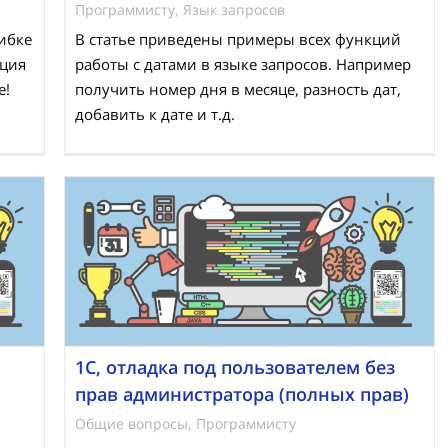
Программисту
,
Язык запросов
шибке
В статье приведены примеры всех функций
кция
работы с датами в языке запросов. Например
е!
получить номер дня в месяце, разность дат,
добавить к дате и т.д.
1С, отладка под пользователем без
прав администратора (полных прав)
Общие вопросы
,
Программисту