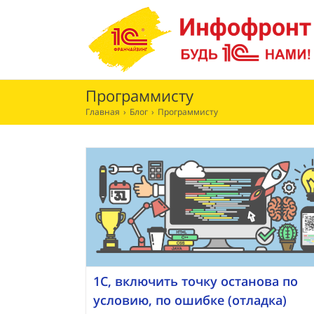
Skip
to
content
Программисту
Главная
›
Блог
›
Программисту
1С, включить точку останова по
условию, по ошибке (отладка)