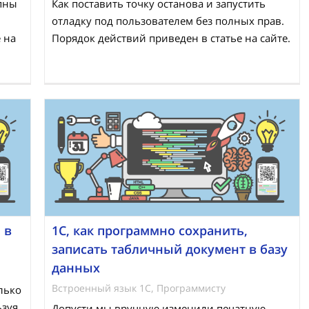
упны
Как поставить точку останова и запустить
отладку под пользователем без полных прав.
 на
Порядок действий приведен в статье на сайте.
 в
1С, как программно сохранить,
записать табличный документ в базу
данных
Встроенный язык 1С
,
Программисту
олько
ьзуя
Допусти мы вручную изменили печатную