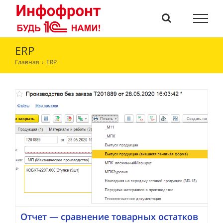
Skip
to
content
ERP
Главная
›
ERP
Отчет — сравнение товарных остатков